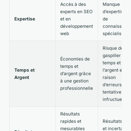
Accès à des
Manque
experts en SEO
d’expertise et
Expertise
et en
de
développement
connaissanc
web
spécialisées
Risque de
gaspiller du
Économies de
temps et de
temps et
Temps et
l’argent en
d’argent grâce
Argent
raison
à une gestion
d’erreurs et 
professionnelle
tentatives
infructueuse
Résultats
rapides et
Résultats len
mesurables
et incertains