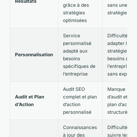
Résultats
grâce à des
sans une
stratégies
stratégie clai
optimisées
Service
Difficulté à
personnalisé
adapter la
adapté aux
stratégie aux
Personnalisation
besoins
besoins de
spécifiques de
l’entreprise
l’entreprise
sans experti
Audit SEO
Manque
Audit et Plan
complet et plan
d’audit et de
d’Action
d’action
plan d’action
personnalisé
structuré
Connaissances
Difficulté à
à jour des
suivre les